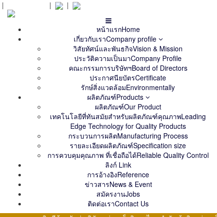
|
สั่งซื้อ
Orders
|
|
หน้าแรก
Home
เกี่ยวกับเรา
Company profile
วิสัยทัศน์และพันธกิจ
Vision & Mission
ประวัติความเป็นมา
Company Profile
คณะกรรมการบริษัทฯ
Board of Directors
ประกาศนียบัตร
Certificate
รักษ์สิ่งแวดล้อม
Environmentally
ผลิตภัณฑ์
Products
ผลิตภัณฑ์
Our Product
เทคโนโลยีที่ทันสมัยสำหรับผลิตภัณฑ์คุณภาพ
Leading
Edge Technology for Quality Products
กระบวนการผลิต
Manufacturing Process
รายละเอียดผลิตภัณฑ์
Specification size
การควบคุมคุณภาพ ที่เชื่อถือได้
Reliable Quality Control
ลิงก์
Link
การอ้างอิง
Reference
ข่าวสาร
News & Event
สมัครงาน
Jobs
ติดต่อเรา
Contact Us