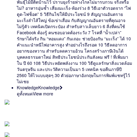
พันธุ์ไม้มีติดบ้านไว้ ปราบยุงร้ายห่างไกลไม่มารบกวน จริงหรือ
ไม่? อาหารอุ่นซ้ำ เสี่ยงมะเร็ง-ท้องร่วง 8 วิธีเอาตัวรอดจาก “ไฟ
ดูด-ไฟช็อต” 5 วิธีกินไข่ให้มีประโยชน์ 9 สัญญาณอันตราย
มะเร็งลำไส้ใหญ่ ข้อเข่าเสื่อม กับสัญญาณอันตรายที่คุณอาจ
ไม่รู้ตัว เทคนิคเปิดกระป๋อง สำหรับสาวเล็บยาว 6 สิ่งที่คนใช้
Facebook ต้องรู้ คนชอบอวดต้องระวัง 7 โรคที่ “น้ำเปล่า”
รักษาได้จริง กิน “หอมแดง” กันเถอะ ช่วยป้องกัน “มะเร็ง” ได้ 10
คำแนะนำหนีไฟอาคารสูง ทำอย่างไรถึงรอด 10 วิธีลดอาการ
อยากของหวาน สำหรับลดความอ้วน โครงสร้างภาษีเงินได้
บุคคลธรรมดาใหม่ สิทธิประโยชน์ประกันสังคม ฟรี ! ที่เพิ่มมา
ใน ปี 60 108 วิธีประหยัดพลังงาน 100 วิธีดูแลรักษาสิ่งแวดล้อม
วันตรุษจีน และประวัติความเป็นมา 5 เทคนิค ขอคืนภาษีปี
2560 ให้ไวแบบสุดๆ 30 ตัวย่อภาษาอังกฤษในการพิมพ์แชทรู้ไว้
ไม่เชย
Knowledge
Knowledge
ดูทั้งหมด
View more