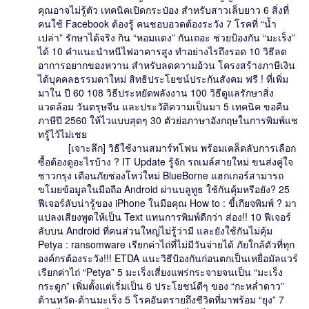
คุณอาจไม่รู้ตัว เทคนิคเปิดกระป๋อง สำหรับสาวเล็บยาว 6 สิ่งที่
คนใช้ Facebook ต้องรู้ คนชอบอวดต้องระวัง 7 โรคที่ “น้ำ
เปล่า” รักษาได้จริง กิน “หอมแดง” กันเถอะ ช่วยป้องกัน “มะเร็ง”
ได้ 10 คำแนะนำหนีไฟอาคารสูง ทำอย่างไรถึงรอด 10 วิธีลด
อาการอยากของหวาน สำหรับลดความอ้วน โครงสร้างภาษีเงิน
ได้บุคคลธรรมดาใหม่ สิทธิประโยชน์ประกันสังคม ฟรี ! ที่เพิ่ม
มาใน ปี 60 108 วิธีประหยัดพลังงาน 100 วิธีดูแลรักษาสิ่ง
แวดล้อม วันตรุษจีน และประวัติความเป็นมา 5 เทคนิค ขอคืน
ภาษีปี 2560 ให้ไวแบบสุดๆ 30 ตัวย่อภาษาอังกฤษในการพิมพ์แช
ทรู้ไว้ไม่เชย
[เจาะลึก] วิธีใช้งานสมาร์ทโฟน พร้อมเคล็ดลับการเลือก
ซื้อต้องดูอะไรบ้าง ? IT Update รู้จัก รถเมล์สายใหม่ ขนส่งคู่ใจ
ชาวกรุง เตือนภัยช่องโหว่ใหม่ BlueBorne แฮกเกอร์สามารถ
ขโมยข้อมูลในมือถือ Android ผ่านบลูทูธ ใช้กันคุ้มหรือยัง? 25
ฟีเจอร์ลับน่ารู้ของ iPhone ในมือคุณ How to : ขี้เกียจพิมพ์ ? มา
แปลงเสียงพูดให้เป็น Text แทนการพิมพ์ดีกว่า ส่อง!! 10 ฟีเจอร์
ลับบน Android ที่คนส่วนใหญ่ไม่รู้ว่ามี และยังใช้กันไม่คุ้ม
Petya : ransomware เรียกค่าไถ่ที่ไม่มีวันจ่ายได้ ภัยใกล้ตัวที่ทุก
องค์กรต้องระวัง!!! ETDA แนะวิธีป้องกันก่อนตกเป็นเหยื่อมัลแวร์
เรียกค่าไถ่ “Petya” 5 มะเร็งเสี่ยงแพร่กระจายจนเป็น “มะเร็ง
กระดูก” เพิ่มตั้งแต่เริ่มเป็น 6 ประโยชน์ดีๆ ของ “กะหล่ำดาว”
ต้านหวัด-ต้านมะเร็ง 5 โรคอันตรายถึงชีวิตที่มาพร้อม “ยุง” 7