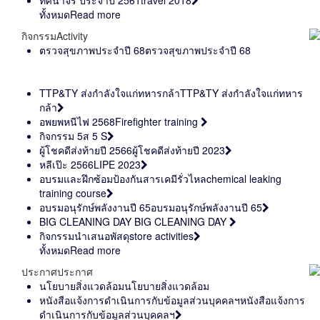
ทัศนาจร ประจำปี 2561
travel 2018
ทั้งหมด
Read more
กิจกรรม
Activity
ตรวจสุขภาพประจำปี 68
ตรวจสุขภาพประจำปี 68
TTP&TY ส่งกำลังใจแก่ทหารกล้า
TTP&TY ส่งกำลังใจแก่ทหาร
กล้า
อพยพหนีไฟ 2568
Firefighter training
กิจกรรม 5ส
5 S
ผู้โชคดีส่งท้ายปี 2566
ผู้โชคดีส่งท้ายปี 2023
หลีเป๊ะ 2566
LIPE 2023
อบรมและฝึกซ้อมป้องกันสารเคมีรั่วไหล
chemical leaking
training course
อบรมอนุรักษ์พลังงานปี 65
อบรมอนุรักษ์พลังงานปี 65
BIG CLEANING DAY
BIG CLEANING DAY
กิจกรรมนำเสนอพัสดุ
store activities
ทั้งหมด
Read more
ประกาศ
ประกาศ
นโยบายสิ่งแวดล้อม
นโยบายสิ่งแวดล้อม
หนังสือแจ้งการดำเนินการกับข้อมูลส่วนบุคคลฯ
หนังสือแจ้งการ
ดำเนินการกับข้อมูลส่วนบุคคลฯ