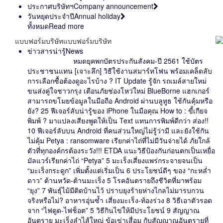
ประกาศบริษัทฯ
Company announcement
วันหยุดประจำปี
Annual holiday
ทั้งหมด
Read more
แบบฟอร์มบริษัท
แบบฟอร์มบริษัท
ข่าวสารน่ารู้
News
หมดยุคพกบัตรประกันสังคม-ปี 2561 ใช้บัตร
ประชาชนแทน [เจาะลึก] วิธีใช้งานสมาร์ทโฟน พร้อมเคล็ดลับ
การเลือกซื้อต้องดูอะไรบ้าง ? IT Update รู้จัก รถเมล์สายใหม่
ขนส่งคู่ใจชาวกรุง เตือนภัยช่องโหว่ใหม่ BlueBorne แฮกเกอร์
สามารถขโมยข้อมูลในมือถือ Android ผ่านบลูทูธ ใช้กันคุ้มหรือ
ยัง? 25 ฟีเจอร์ลับน่ารู้ของ iPhone ในมือคุณ How to : ขี้เกียจ
พิมพ์ ? มาแปลงเสียงพูดให้เป็น Text แทนการพิมพ์ดีกว่า ส่อง!!
10 ฟีเจอร์ลับบน Android ที่คนส่วนใหญ่ไม่รู้ว่ามี และยังใช้กัน
ไม่คุ้ม Petya : ransomware เรียกค่าไถ่ที่ไม่มีวันจ่ายได้ ภัยใกล้
ตัวที่ทุกองค์กรต้องระวัง!!! ETDA แนะวิธีป้องกันก่อนตกเป็นเหยื่อ
มัลแวร์เรียกค่าไถ่ “Petya” 5 มะเร็งเสี่ยงแพร่กระจายจนเป็น
“มะเร็งกระดูก” เพิ่มตั้งแต่เริ่มเป็น 6 ประโยชน์ดีๆ ของ “กะหล่ำ
ดาว” ต้านหวัด-ต้านมะเร็ง 5 โรคอันตรายถึงชีวิตที่มาพร้อม
“ยุง” 7 พันธุ์ไม้มีติดบ้านไว้ ปราบยุงร้ายห่างไกลไม่มารบกวน
จริงหรือไม่? อาหารอุ่นซ้ำ เสี่ยงมะเร็ง-ท้องร่วง 8 วิธีเอาตัวรอด
จาก “ไฟดูด-ไฟช็อต” 5 วิธีกินไข่ให้มีประโยชน์ 9 สัญญาณ
อันตราย มะเร็งลำไส้ใหญ่ ข้อเข่าเสื่อม กับสัญญาณอันตรายที่