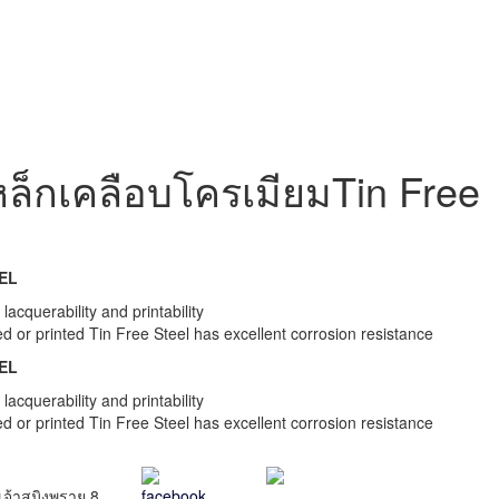
หล็กเคลือบโครเมียม
Tin Free
EL
 lacquerability and printability
d or printed Tin Free Steel has excellent corrosion resistance
EL
 lacquerability and printability
d or printed Tin Free Steel has excellent corrosion resistance
เจ้าสมิงพราย 8
facebook