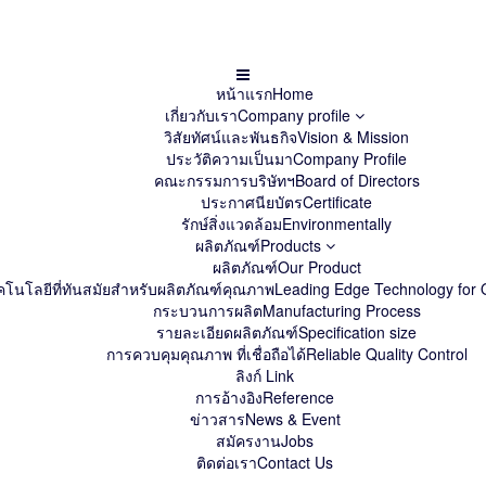
หน้าแรก
Home
เกี่ยวกับเรา
Company profile
วิสัยทัศน์และพันธกิจ
Vision & Mission
ประวัติความเป็นมา
Company Profile
คณะกรรมการบริษัทฯ
Board of Directors
ประกาศนียบัตร
Certificate
รักษ์สิ่งแวดล้อม
Environmentally
ผลิตภัณฑ์
Products
ผลิตภัณฑ์
Our Product
คโนโลยีที่ทันสมัยสำหรับผลิตภัณฑ์คุณภาพ
Leading Edge Technology for Q
กระบวนการผลิต
Manufacturing Process
รายละเอียดผลิตภัณฑ์
Specification size
การควบคุมคุณภาพ ที่เชื่อถือได้
Reliable Quality Control
ลิงก์
Link
การอ้างอิง
Reference
ข่าวสาร
News & Event
สมัครงาน
Jobs
ติดต่อเรา
Contact Us