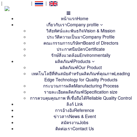
|
สั่งซื้อ
Orders
|
|
หน้าแรก
Home
เกี่ยวกับเรา
Company profile
วิสัยทัศน์และพันธกิจ
Vision & Mission
ประวัติความเป็นมา
Company Profile
คณะกรรมการบริษัทฯ
Board of Directors
ประกาศนียบัตร
Certificate
รักษ์สิ่งแวดล้อม
Environmentally
ผลิตภัณฑ์
Products
ผลิตภัณฑ์
Our Product
เทคโนโลยีที่ทันสมัยสำหรับผลิตภัณฑ์คุณภาพ
Leading
Edge Technology for Quality Products
กระบวนการผลิต
Manufacturing Process
รายละเอียดผลิตภัณฑ์
Specification size
การควบคุมคุณภาพ ที่เชื่อถือได้
Reliable Quality Control
ลิงก์
Link
การอ้างอิง
Reference
ข่าวสาร
News & Event
สมัครงาน
Jobs
ติดต่อเรา
Contact Us